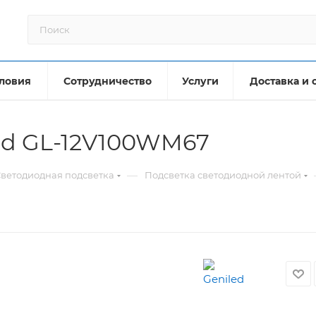
ловия
Сотрудничество
Услуги
Доставка и 
ed GL-12V100WM67
—
ветодиодная подсветка
Подсветка светодиодной лентой