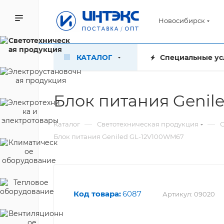
Новосибирск
КАТАЛОГ
Специальные ус
Блок питания Genil
—
—
Каталог
Светотехническая продукция
С
Блок питания Geniled GL-12V100WM67
Код товара:
6087
Артикул:
09020