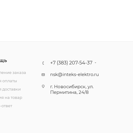
ЩЬ
+7 (383) 207-54-37
ение заказа
nsk@inteks-elektro.ru
я оплаты
г. Новосибирск, ул.
я доставки
Пермитина, 24/8
ия на товар
-ответ