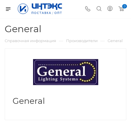
0
General
—
—
Справочная информация
Производители
General
General