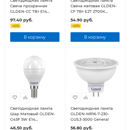
Светодиодная лампа
Светодиодная лампа
Свеча прозрачная
Свеча матовая GLDEN-
GLDEN-CC 7Вт E14
CF 7Вт E27 2700К
2700К General 638800
General
97.40
руб.
54.90
руб.
-
40
%
-
40
%
В корзину
В корзину
Светодиодная лампа
Светодиодная лампа
Шар Матовый GLDEN-
GLDEN-MR16-7-230-
G45F 5W E14
GU5.3-3000 General
2700/4500K General
46.50
руб.
56.80
руб.