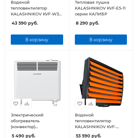
Водяной
Тепловая пушка
тепловентилятор
KALASHNIKOV KVF-E5-11
KALASHNIKOV KVF-W30-
серии КАЛИБР
11
43 590
руб.
8 290
руб.
В корзину
В корзину
Электрический
Водяной
обогреватель
тепловентилятор
(конвектор)
KALASHNIKOV KVF-
KALASHNIKOV KVCH-
W60-11
5 490
руб.
53 590
руб.