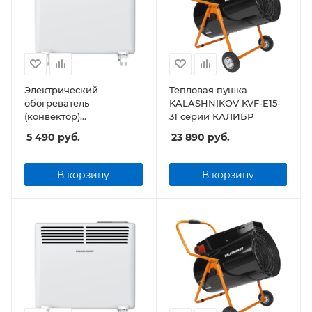
Электрический
Тепловая пушка
обогреватель
KALASHNIKOV KVF-E15-
(конвектор)
31 серии КАЛИБР
KALASHNIKOV KVCH-
5 490
руб.
23 890
руб.
E05E-11 (электронное
управление)
В корзину
В корзину