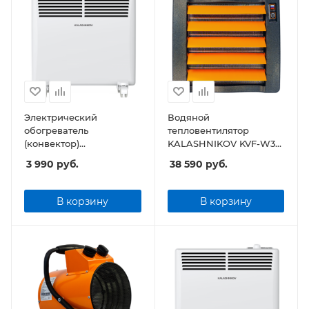
Электрический
Водяной
обогреватель
тепловентилятор
(конвектор)
KALASHNIKOV KVF-W38-
KALASHNIKOV KVCH-
12
3 990
руб.
38 590
руб.
E05M-11 (механическое
управление)
В корзину
В корзину