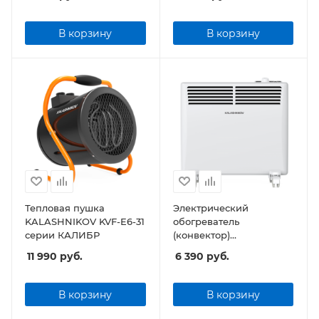
E15M-11 (механическое
управление)
В корзину
В корзину
Тепловая пушка
Электрический
KALASHNIKOV KVF-E6-31
обогреватель
серии КАЛИБР
(конвектор)
KALASHNIKOV KVCH-
11 990
руб.
6 390
руб.
E20M-11 (механическое
управление)
В корзину
В корзину