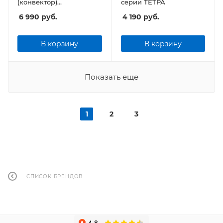
(конвектор)
серии ТЕТРА
KALASHNIKOV KVCH-
6 990
руб.
4 190
руб.
E15E-11 (электронное
управление)
В корзину
В корзину
Показать еще
1
2
3
СПИСОК БРЕНДОВ