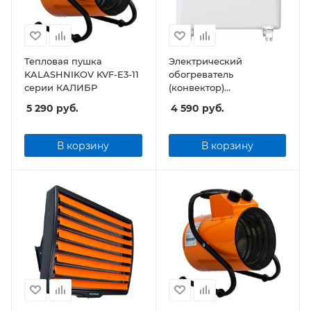
Тепловая пушка
Электрический
KALASHNIKOV KVF-E3-11
обогреватель
серии КАЛИБР
(конвектор)
KALASHNIKOV KVCH-
5 290
руб.
4 590
руб.
E10M-11 (механическое
управление)
В корзину
В корзину